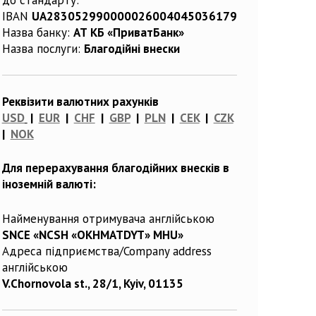
IBAN
UA283052990000026004045036179
Назва банку:
АТ КБ «ПриватБанк»
Назва послуги:
Благодійні внески
Реквізити валютних рахунків
USD
|
EUR
|
CHF
|
GBP
|
PLN
|
CEK
|
CZK
|
NOK
Для перерахування благодійних внесків в
іноземній валюті:
Найменування отримувача англійською
SNCE «NCSH «OKHMATDYT» MHU»
Адреса підприємства/Company address
англійською
V.Chornovola st., 28/1, Kyiv, 01135