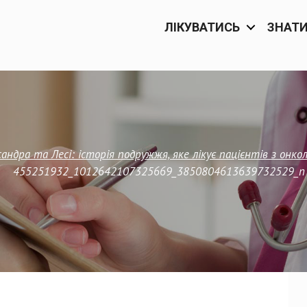
ЛІКУВАТИСЬ
ЗНАТ
андра та Лесі: історія подружжя, яке лікує пацієнтів з он
455251932_1012642107325669_3850804613639732529_n