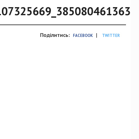
107325669_3850804613639
Поділитись:
|
FACEBOOK
TWITTER