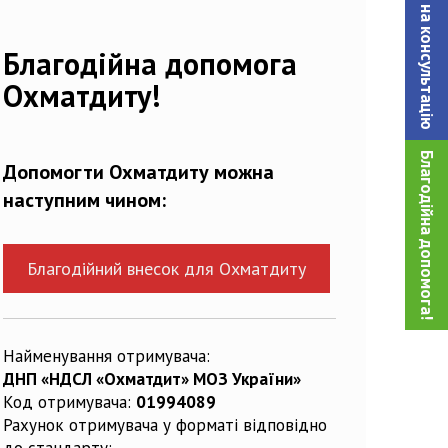
Записатися на консультацiю
732529_n
Благодійна допомога
Охматдиту!
Благодійна допомога!
Допомогти Охматдиту можна
наступним чином:
Благодійний внесок для Охматдиту
Найменування отримувача:
ДНП «НДСЛ «Охматдит» МОЗ України»
Код отримувача:
01994089
Рахунок отримувача у форматі відповідно
до стандарту: