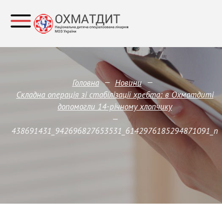
—
—
Головна
Новини
Складна операція зі стабілізації хребта: в Охматдиті
допомогли 14-річному хлопчику
—
438691431_942696827653531_6142976185294871091_n