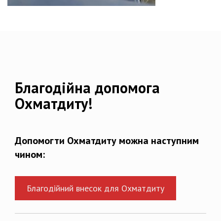
Благодійна допомога
Охматдиту!
Допомогти Охматдиту можна наступним
чином:
Благодійний внесок для Охматдиту