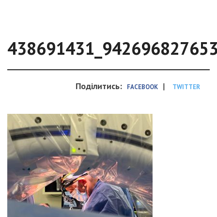
438691431_94269682765
Поділитись:
|
FACEBOOK
TWITTER