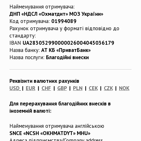
Найменування отримувача:
ДНП «НДСЛ «Охматдит» МОЗ України»
Код отримувача:
01994089
Рахунок отримувача у форматі відповідно до
стандарту:
IBAN
UA283052990000026004045036179
Назва банку:
АТ КБ «ПриватБанк»
Назва послуги:
Благодійні внески
Реквізити валютних рахунків
USD
|
EUR
|
CHF
|
GBP
|
PLN
|
CEK
|
CZK
|
NOK
Для перерахування благодійних внесків в
іноземній валюті:
Найменування отримувача англійською
SNCE «NCSH «OKHMATDYT» MHU»
Адреса підприємства/Company address