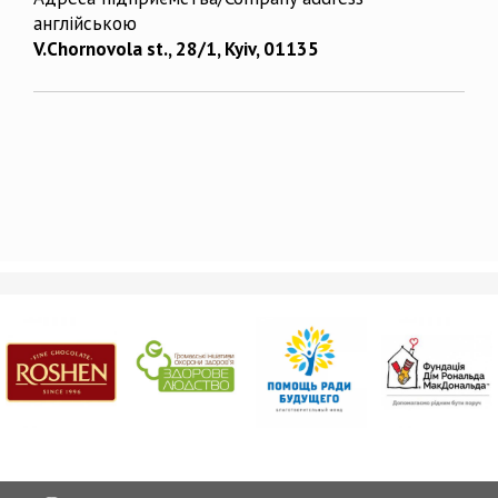
англійською
V.Chornovola st., 28/1, Kyiv, 01135