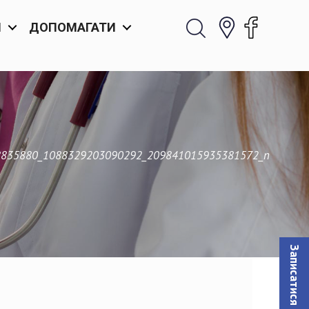
И
ДОПОМАГАТИ
8835880_1088329203090292_209841015935381572_n