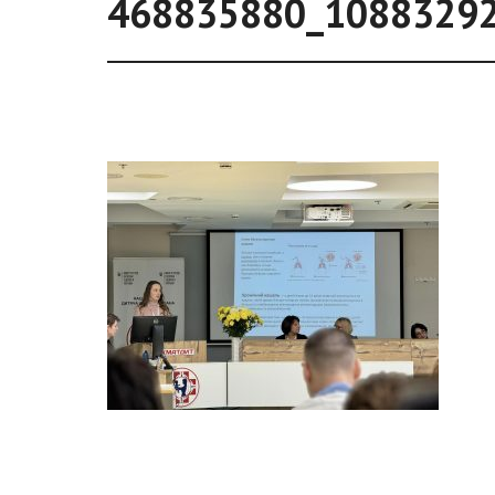
468835880_1088329