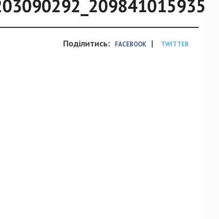
203090292_2098410159353
Поділитись:
|
FACEBOOK
TWITTER