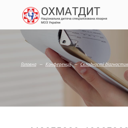
—
—
Головна
Конференції
Складності діагностик