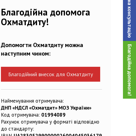
Записатися на консультацiю
81572_n
Благодійна допомога
Охматдиту!
Допомогти Охматдиту можна
Благодійна допомога!
наступним чином:
Благодійний внесок для Охматдиту
Найменування отримувача:
ДНП «НДСЛ «Охматдит» МОЗ України»
Код отримувача:
01994089
Рахунок отримувача у форматі відповідно
до стандарту:
IBAN
UA283052990000026004045036179