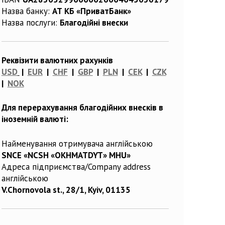
Назва банку:
АТ КБ «ПриватБанк»
Назва послуги:
Благодійні внески
Реквізити валютних рахунків
USD
|
EUR
|
CHF
|
GBP
|
PLN
|
CEK
|
CZK
|
NOK
Для перерахування благодійних внесків в
іноземній валюті:
Найменування отримувача англійською
SNCE «NCSH «OKHMATDYT» MHU»
Адреса підприємства/Company address
англійською
V.Chornovola st., 28/1, Kyiv, 01135