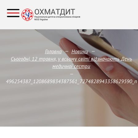
—
—
Головна
Новини
Сьогодні, 12 травня, у всьому світі відзначають День
медичної сестри
—
496254387_1208689834387561_7274828943358629590_n