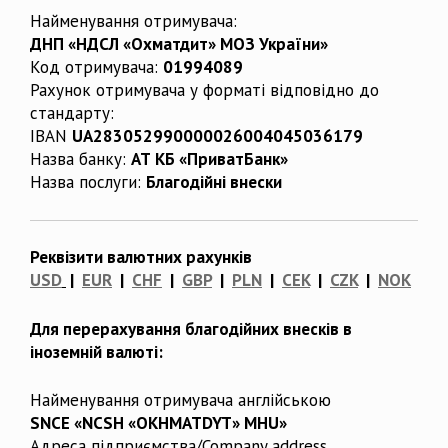
Найменування отримувача:
ДНП «НДСЛ «Охматдит» МОЗ України»
Код отримувача:
01994089
Рахунок отримувача у форматі відповідно до
стандарту:
IBAN
UA283052990000026004045036179
Назва банку:
АТ КБ «ПриватБанк»
Назва послуги:
Благодійні внески
Реквізити валютних рахунків
USD
|
EUR
|
CHF
|
GBP
|
PLN
|
CEK
|
CZK
|
NOK
Для перерахування благодійних внесків в
іноземній валюті:
Найменування отримувача англійською
SNCE «NCSH «OKHMATDYT» MHU»
Адреса підприємства/Company address