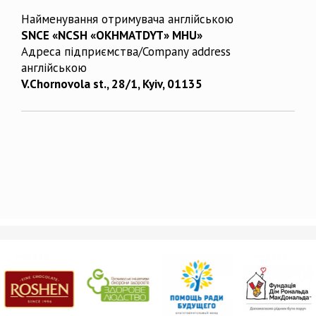
Найменування отримувача англійською
SNCE «NCSH «OKHMATDYT» MHU»
Адреса підприємства/Company address
англійською
V.Chornovola st., 28/1, Kyiv, 01135