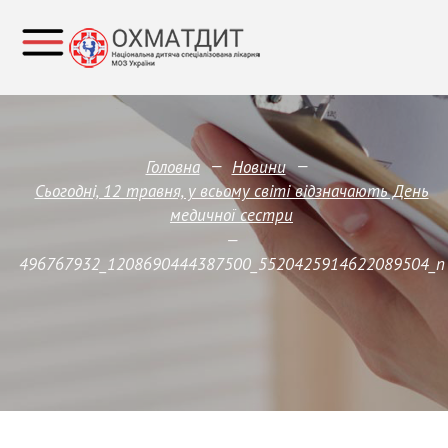
—
—
Головна
Новини
Сьогодні, 12 травня, у всьому світі відзначають День
медичної сестри
—
496767932_1208690444387500_5520425914622089504_n