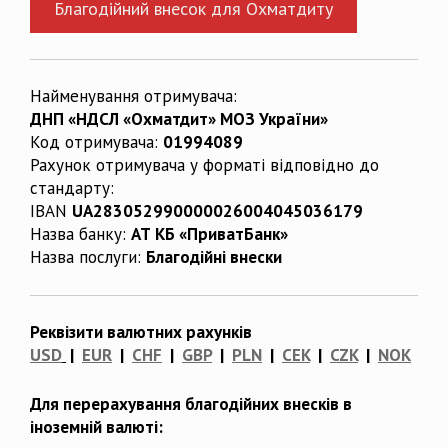
Благодійний внесок для Охматдиту
Найменування отримувача:
ДНП «НДСЛ «Охматдит» МОЗ України»
Код отримувача:
01994089
Рахунок отримувача у форматі відповідно до
стандарту:
IBAN
UA283052990000026004045036179
Назва банку:
АТ КБ «ПриватБанк»
Назва послуги:
Благодійні внески
Реквізити валютних рахунків
USD
|
EUR
|
CHF
|
GBP
|
PLN
|
CEK
|
CZK
|
NOK
Для перерахування благодійних внесків в
іноземній валюті: