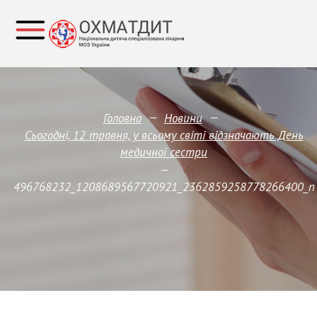
—
—
Головна
Новини
Сьогодні, 12 травня, у всьому світі відзначають День
медичної сестри
—
496768232_1208689567720921_2362859258778266400_n