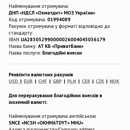
Найменування отримувача:
ДНП «НДСЛ «Охматдит» МОЗ України»
Код отримувача:
01994089
Рахунок отримувача у форматі відповідно до
стандарту:
IBAN
UA283052990000026004045036179
Назва банку:
АТ КБ «ПриватБанк»
Назва послуги:
Благодійні внески
Реквізити валютних рахунків
USD
|
EUR
|
CHF
|
GBP
|
PLN
|
CEK
|
CZK
|
NOK
Для перерахування благодійних внесків в
іноземній валюті:
Найменування отримувача англійською
SNCE «NCSH «OKHMATDYT» MHU»
Адреса підприємства/Company address