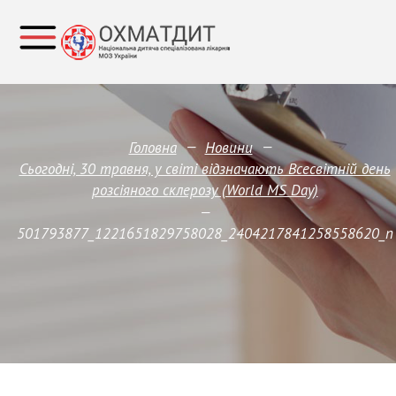
—
—
Головна
Новини
Сьогодні, 30 травня, у світі відзначають Всесвітній день
розсіяного склерозу (World MS Day)
—
501793877_1221651829758028_2404217841258558620_n