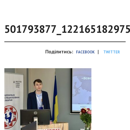
501793877_12216518297
Поділитись:
|
FACEBOOK
TWITTER