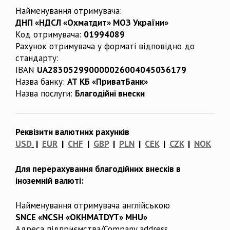
Найменування отримувача:
ДНП «НДСЛ «Охматдит» МОЗ України»
Код отримувача:
01994089
Рахунок отримувача у форматі відповідно до
стандарту:
IBAN
UA283052990000026004045036179
Назва банку:
АТ КБ «ПриватБанк»
Назва послуги:
Благодійні внески
Реквізити валютних рахунків
USD
|
EUR
|
CHF
|
GBP
|
PLN
|
CEK
|
CZK
|
NOK
Для перерахування благодійних внесків в
іноземній валюті:
Найменування отримувача англійською
SNCE «NCSH «OKHMATDYT» MHU»
Адреса підприємства/Company address