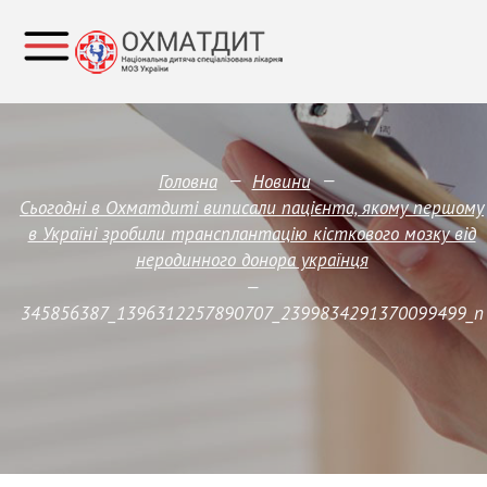
—
—
Головна
Новини
Сьогодні в Охматдиті виписали пацієнта, якому першому
в Україні зробили трансплантацію кісткового мозку від
неродинного донора українця
—
345856387_1396312257890707_2399834291370099499_n