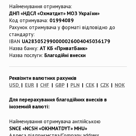
Найменування отримувача:
ДНП «НДСЛ «Охматдит» МОЗ України»
Код отримувача:
01994089
Рахунок отримувача у форматі відповідно до
стандарту:
IBAN
UA283052990000026004045036179
Назва банку:
АТ КБ «ПриватБанк»
Назва послуги:
Благодійні внески
Реквізити валютних рахунків
USD
|
EUR
|
CHF
|
GBP
|
PLN
|
CEK
|
CZK
|
NOK
Для перерахування благодійних внесків в
іноземній валюті:
Найменування отримувача англійською
SNCE «NCSH «OKHMATDYT» MHU»
Адреса підприємства/Company address