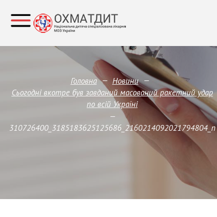
—
—
Головна
Новини
Сьогодні вкотре був завданий масований ракетний удар
по всій Україні
—
310726400_3185183625125686_2160214092021794804_n