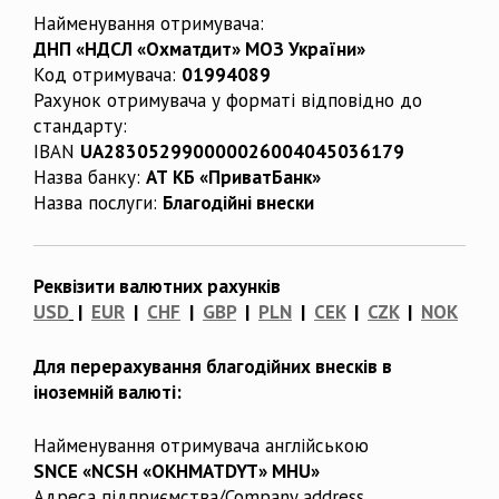
Найменування отримувача:
ДНП «НДСЛ «Охматдит» МОЗ України»
Код отримувача:
01994089
Рахунок отримувача у форматі відповідно до
стандарту:
IBAN
UA283052990000026004045036179
Назва банку:
АТ КБ «ПриватБанк»
Назва послуги:
Благодійні внески
Реквізити валютних рахунків
USD
|
EUR
|
CHF
|
GBP
|
PLN
|
CEK
|
CZK
|
NOK
Для перерахування благодійних внесків в
іноземній валюті:
Найменування отримувача англійською
SNCE «NCSH «OKHMATDYT» MHU»
Адреса підприємства/Company address