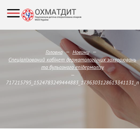
—
—
Головна
Новини
Спеціалізований кабінет дерматологічних захворювань
та бульозного епідермолізу
—
717215795_1524783249444883_1786303128613341131_n