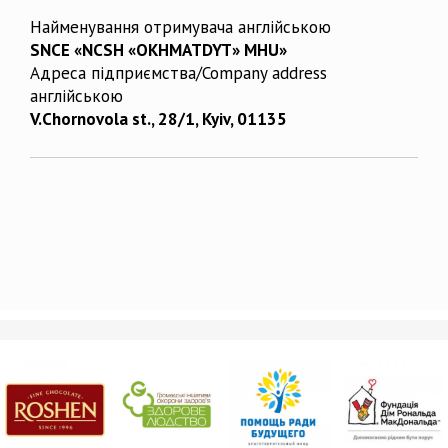
Найменування отримувача англійською
SNCE «NCSH «OKHMATDYT» MHU»
Адреса підприємства/Company address
англійською
V.Chornovola st., 28/1, Kyiv, 01135