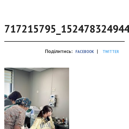
717215795_15247832494
Поділитись:
|
FACEBOOK
TWITTER