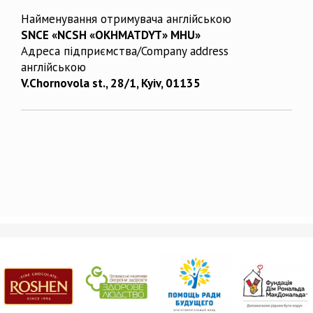
Найменування отримувача англійською
SNCE «NCSH «OKHMATDYT» MHU»
Адреса підприємства/Company address
англійською
V.Chornovola st., 28/1, Kyiv, 01135