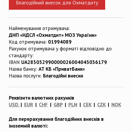
Благодійний внесок для Охматдиту
Найменування отримувача:
ДНП «НДСЛ «Охматдит» МОЗ України»
Код отримувача:
01994089
Рахунок отримувача у форматі відповідно до
стандарту:
IBAN
UA283052990000026004045036179
Назва банку:
АТ КБ «ПриватБанк»
Назва послуги:
Благодійні внески
Реквізити валютних рахунків
USD
|
EUR
|
CHF
|
GBP
|
PLN
|
CEK
|
CZK
|
NOK
Для перерахування благодійних внесків в
іноземній валюті: