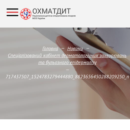
—
—
Головна
Новини
Спеціалізований кабінет дерматологічних захворювань
та бульозного епідермолізу
—
717437507_1524783279444880_8823656450288209250_n