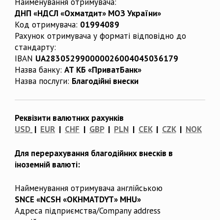
Найменування отримувача:
ДНП «НДСЛ «Охматдит» МОЗ України»
Код отримувача:
01994089
Рахунок отримувача у форматі відповідно до
стандарту:
IBAN
UA283052990000026004045036179
Назва банку:
АТ КБ «ПриватБанк»
Назва послуги:
Благодійні внески
Реквізити валютних рахунків
USD
|
EUR
|
CHF
|
GBP
|
PLN
|
CEK
|
CZK
|
NOK
Для перерахування благодійних внесків в
іноземній валюті:
Найменування отримувача англійською
SNCE «NCSH «OKHMATDYT» MHU»
Адреса підприємства/Company address