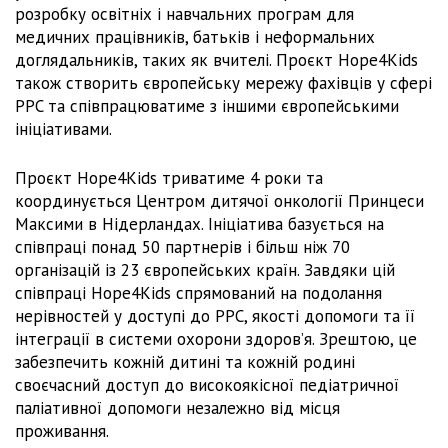
розробку освітніх і навчальних програм для
медичних працівників, батьків і неформальних
доглядальників, таких як вчителі. Проєкт Hope4Kids
також створить європейську мережу фахівців у сфері
PPC та співпрацюватиме з іншими європейськими
ініціативами.
Проєкт Hope4Kids триватиме 4 роки та
координується Центром дитячої онкології Принцеси
Максими в Нідерландах. Ініціатива базується на
співпраці понад 50 партнерів і більш ніж 70
організацій із 23 європейських країн. Завдяки цій
співпраці Hope4Kids спрямований на подолання
нерівностей у доступі до PPC, якості допомоги та її
інтеграції в системи охорони здоров’я. Зрештою, це
забезпечить кожній дитині та кожній родині
своєчасний доступ до високоякісної педіатричної
паліативної допомоги незалежно від місця
проживання.