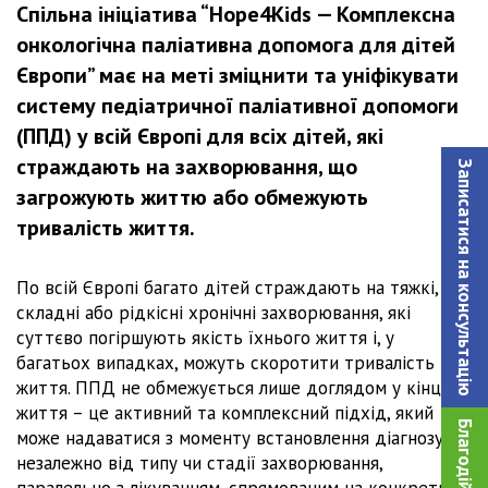
Спільна ініціатива “Hope4Kids — Комплексна
онкологічна паліативна допомога для дітей
Європи” має на меті зміцнити та уніфікувати
систему педіатричної паліативної допомоги
(ППД) у всій Європі для всіх дітей, які
страждають на захворювання, що
Записатися на консультацiю
загрожують життю або обмежують
тривалість життя.
По всій Європі багато дітей страждають на тяжкі,
складні або рідкісні хронічні захворювання, які
суттєво погіршують якість їхнього життя і, у
багатьох випадках, можуть скоротити тривалість
життя. ППД не обмежується лише доглядом у кінці
життя – це активний та комплексний підхід, який
може надаватися з моменту встановлення діагнозу,
незалежно від типу чи стадії захворювання,
паралельно з лікуванням, спрямованим на конкретне