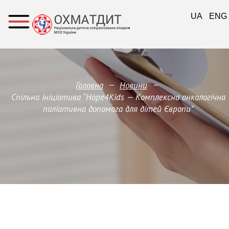
UA
ENG
—
—
Головна
Новини
Спільна ініціатива “Hope4Kids — Комплексна онкологічна
паліативна допомога для дітей Європи”