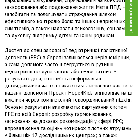
Благодійна допомога!
захворювання або подовження життя. Мета ППД –
запобігати та полегшувати страждання шляхом
ефективного контролю болю та інших неприємних
симптомів, а також надавати психологічну, соціальну
та духовну підтримку дітям та їхнім родинам.
Доступ до спеціалізованої педіатричної паліативної
допомоги (PPC) в Європі залишається нерівномірним,
а сама допомога часто інтегрується в рутинні
педіатричні послуги запізно або недостатньо. У
результаті діти, їхні сім’ї та неформальні
доглядальники часто стикаються з непослідовністю в
наданні допомоги. Проєкт Hope4Kids відповідає на ці
виклики через комплексний і скоординований підхід.
Основні результати включають: картування систем
PPC по всій Європі; розробку гармонізованих,
заснованих на доказах рекомендацій у сфері PPC;
впровадження та оцінку чотирьох пілотних втручань
у більш ніж 17 дослідницьких центрах; а також