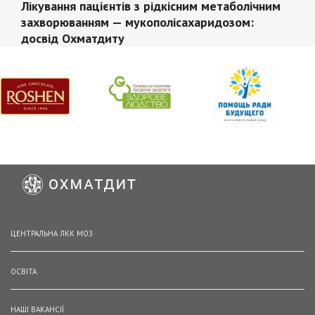
Лікування пацієнтів з рідкісним метаболічним
захворюванням — мукополісахаридозом:
досвід Охматдиту
ЦЕНТРАЛЬНА ЛКК МОЗ
ОСВІТА
НАШІ ВАКАНСІЇ