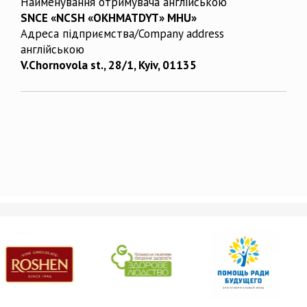
Найменування отримувача англійською
SNCE «NCSH «OKHMATDYT» MHU»
Адреса підприємства/Company address
англійською
V.Chornovola st., 28/1, Kyiv, 01135