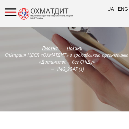
UA
ENG
—
—
Головна
Новини
Співпраця НДСЛ «ОХМАТДИТ» з громадською організацією
«Дитинство – без СНІДу»
—
IMG_2547 (1)