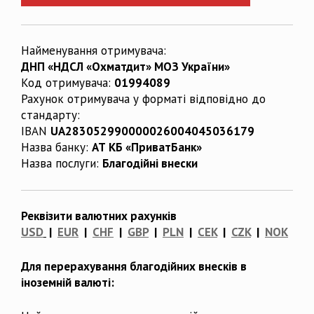
Найменування отримувача:
ДНП «НДСЛ «Охматдит» МОЗ України»
Код отримувача:
01994089
Рахунок отримувача у форматі відповідно до
стандарту:
IBAN
UA283052990000026004045036179
Назва банку:
АТ КБ «ПриватБанк»
Назва послуги:
Благодійні внески
Реквізити валютних рахунків
USD
|
EUR
|
CHF
|
GBP
|
PLN
|
CEK
|
CZK
|
NOK
Для перерахування благодійних внесків в
іноземній валюті: