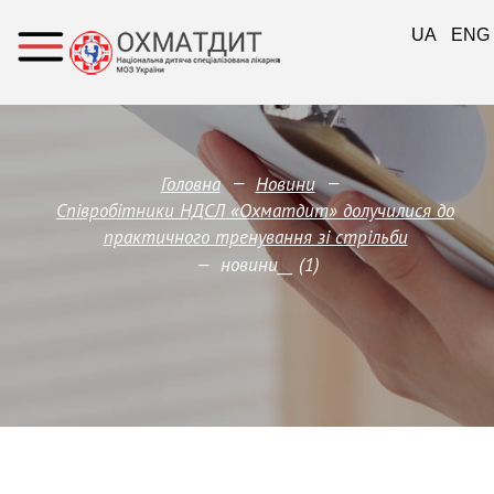
UA
ENG
—
—
Головна
Новини
Співробітники НДСЛ «Охматдит» долучилися до
практичного тренування зі стрільби
—
новини__ (1)