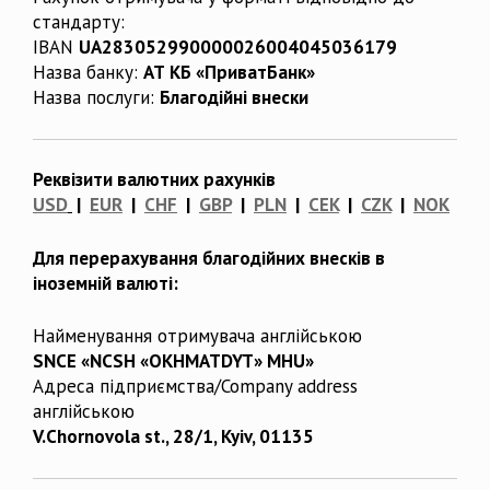
стандарту:
IBAN
UA283052990000026004045036179
Назва банку:
АТ КБ «ПриватБанк»
Назва послуги:
Благодійні внески
Реквізити валютних рахунків
USD
|
EUR
|
CHF
|
GBP
|
PLN
|
CEK
|
CZK
|
NOK
Для перерахування благодійних внесків в
іноземній валюті:
Найменування отримувача англійською
SNCE «NCSH «OKHMATDYT» MHU»
Адреса підприємства/Company address
англійською
V.Chornovola st., 28/1, Kyiv, 01135