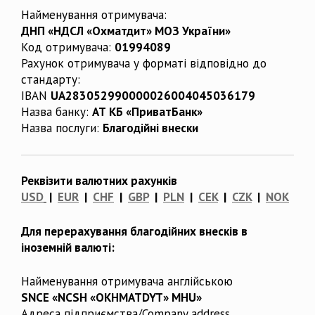
Найменування отримувача:
ДНП «НДСЛ «Охматдит» МОЗ України»
Код отримувача:
01994089
Рахунок отримувача у форматі відповідно до
стандарту:
IBAN
UA283052990000026004045036179
Назва банку:
АТ КБ «ПриватБанк»
Назва послуги:
Благодійні внески
Реквізити валютних рахунків
USD
|
EUR
|
CHF
|
GBP
|
PLN
|
CEK
|
CZK
|
NOK
Для перерахування благодійних внесків в
іноземній валюті:
Найменування отримувача англійською
SNCE «NCSH «OKHMATDYT» MHU»
Адреса підприємства/Company address