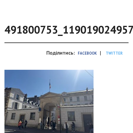
491800753_11901902495
Поділитись:
|
FACEBOOK
TWITTER