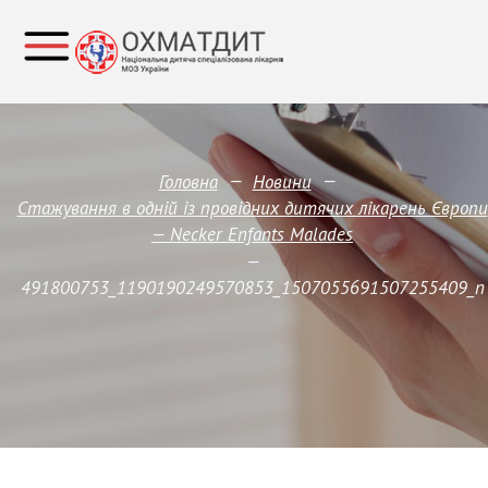
—
—
Головна
Новини
Стажування в одній із провідних дитячих лікарень Європи
— Necker Enfants Malades
—
491800753_1190190249570853_1507055691507255409_n