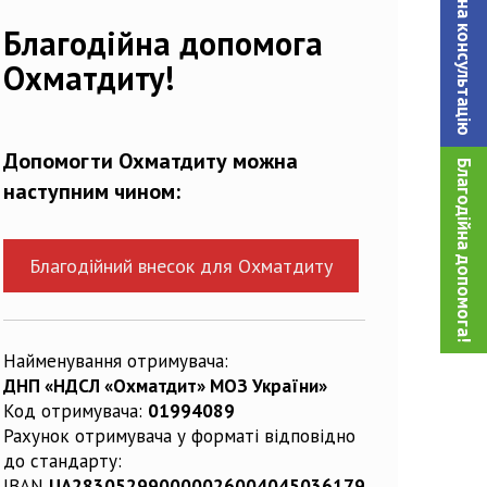
Записатися на консультацiю
435388_n
Благодійна допомога
Охматдиту!
Допомогти Охматдиту можна
Благодійна допомога!
наступним чином:
Благодійний внесок для Охматдиту
Найменування отримувача:
ДНП «НДСЛ «Охматдит» МОЗ України»
Код отримувача:
01994089
Рахунок отримувача у форматі відповідно
до стандарту:
IBAN
UA283052990000026004045036179