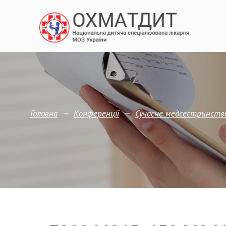
—
—
Головна
Конференції
Сучасне медсестринство