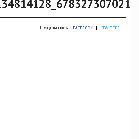
134814128_6783273070211
Поділитись:
|
FACEBOOK
TWITTER