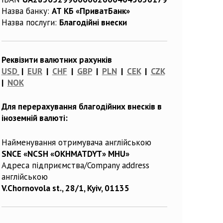
Назва банку:
АТ КБ «ПриватБанк»
Назва послуги:
Благодійні внески
Реквізити валютних рахунків
USD
|
EUR
|
CHF
|
GBP
|
PLN
|
CEK
|
CZK
|
NOK
Для перерахування благодійних внесків в
іноземній валюті:
Найменування отримувача англійською
SNCE «NCSH «OKHMATDYT» MHU»
Адреса підприємства/Company address
англійською
V.Chornovola st., 28/1, Kyiv, 01135