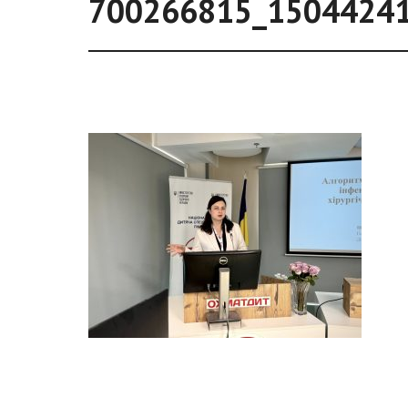
700266815_1504424