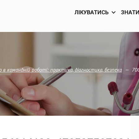
ЛІКУВАТИСЬ
ЗНАТ
—
70
 в командній роботі: практика, діагностика, безпека