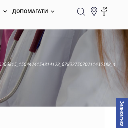
И
ДОПОМАГАТИ
0266815_1504424134814128_6783273070211435388_n