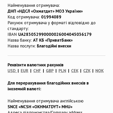
Найменування отримувача:
ДНП «НДСЛ «Охматдит» МОЗ України»
Код отримувача:
01994089
Рахунок отримувача у форматі відповідно до
стандарту:
IBAN
UA283052990000026004045036179
Назва банку:
АТ КБ «ПриватБанк»
Назва послуги:
Благодійні внески
Реквізити валютних рахунків
USD
|
EUR
|
CHF
|
GBP
|
PLN
|
CEK
|
CZK
|
NOK
Для перерахування благодійних внесків в
іноземній валюті:
Найменування отримувача англійською
SNCE «NCSH «OKHMATDYT» MHU»
Адреса підприємства/Company address