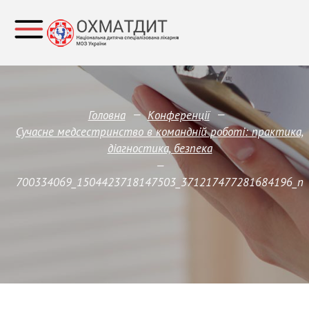
—
—
Головна
Конференції
Сучасне медсестринство в командній роботі: практика,
діагностика, безпека
—
700334069_1504423718147503_371217477281684196_n