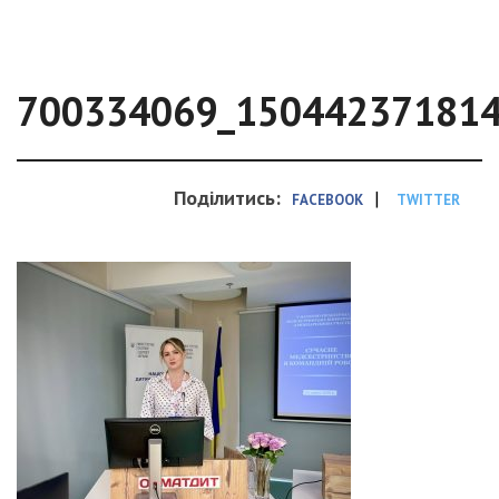
700334069_15044237181
Поділитись:
|
FACEBOOK
TWITTER