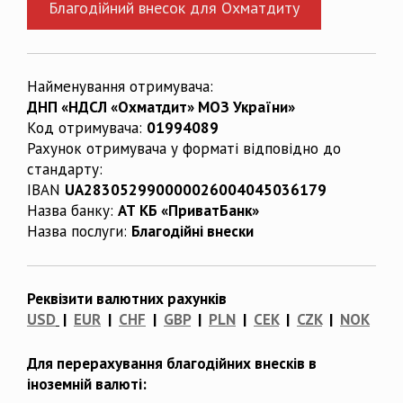
Благодійний внесок для Охматдиту
Найменування отримувача:
ДНП «НДСЛ «Охматдит» МОЗ України»
Код отримувача:
01994089
Рахунок отримувача у форматі відповідно до
стандарту:
IBAN
UA283052990000026004045036179
Назва банку:
АТ КБ «ПриватБанк»
Назва послуги:
Благодійні внески
Реквізити валютних рахунків
USD
|
EUR
|
CHF
|
GBP
|
PLN
|
CEK
|
CZK
|
NOK
Для перерахування благодійних внесків в
іноземній валюті: