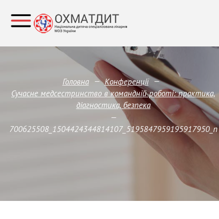
—
—
Головна
Конференції
Сучасне медсестринство в командній роботі: практика,
діагностика, безпека
—
700625508_1504424344814107_5195847959195917950_n