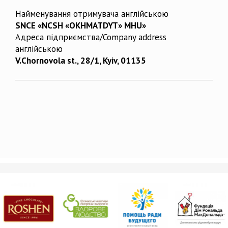
Найменування отримувача англійською
SNCE «NCSH «OKHMATDYT» MHU»
Адреса підприємства/Company address
англійською
V.Chornovola st., 28/1, Kyiv, 01135