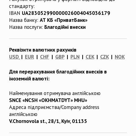
стандарту:
IBAN
UA283052990000026004045036179
Назва банку:
АТ КБ «ПриватБанк»
Назва послуги:
Благодійні внески
Реквізити валютних рахунків
USD
|
EUR
|
CHF
|
GBP
|
PLN
|
CEK
|
CZK
|
NOK
Для перерахування благодійних внесків в
іноземній валюті:
Найменування отримувача англійською
SNCE «NCSH «OKHMATDYT» MHU»
Адреса підприємства/Company address
англійською
V.Chornovola st., 28/1, Kyiv, 01135