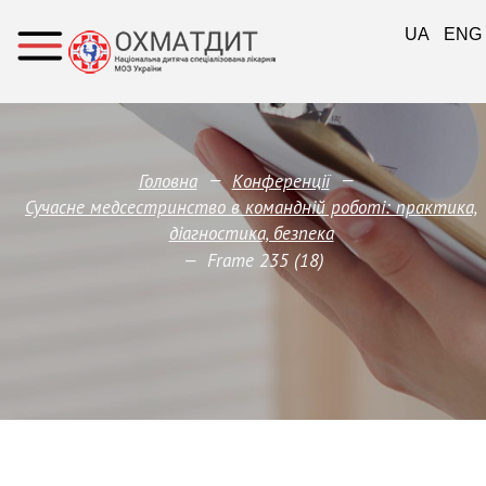
UA
ENG
—
—
Головна
Конференції
Сучасне медсестринство в командній роботі: практика,
діагностика, безпека
—
Frame 235 (18)