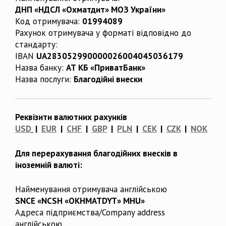
ДНП «НДСЛ «Охматдит» МОЗ України»
Код отримувача:
01994089
Рахунок отримувача у форматі відповідно до
стандарту:
IBAN
UA283052990000026004045036179
Назва банку:
АТ КБ «ПриватБанк»
Назва послуги:
Благодійні внески
Реквізити валютних рахунків
USD
|
EUR
|
CHF
|
GBP
|
PLN
|
CEK
|
CZK
|
NOK
Для перерахування благодійних внесків в
іноземній валюті:
Найменування отримувача англійською
SNCE «NCSH «OKHMATDYT» MHU»
Адреса підприємства/Company address
англійською