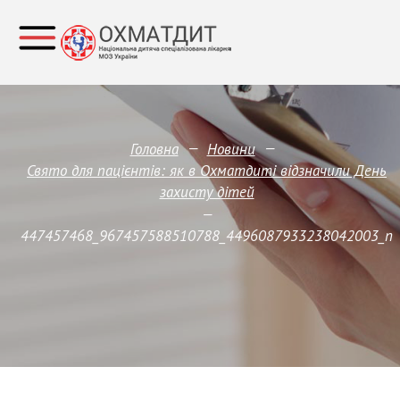
—
—
Головна
Новини
Свято для пацієнтів: як в Охматдиті відзначили День
захисту дітей
—
447457468_967457588510788_4496087933238042003_n