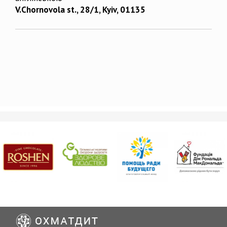
V.Chornovola st., 28/1, Kyiv, 01135