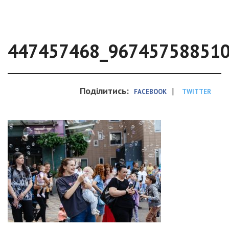
447457468_96745758851
Поділитись:
|
FACEBOOK
TWITTER