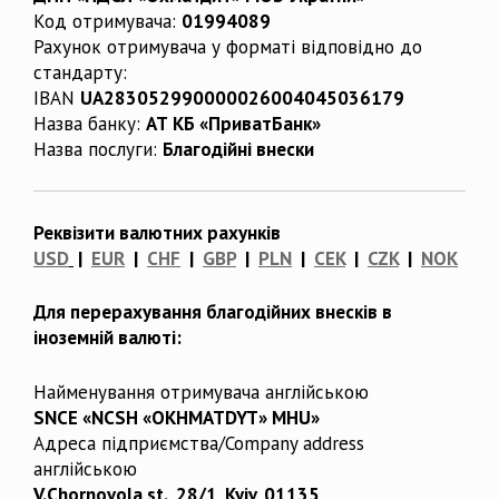
Код отримувача:
01994089
Рахунок отримувача у форматі відповідно до
стандарту:
IBAN
UA283052990000026004045036179
Назва банку:
АТ КБ «ПриватБанк»
Назва послуги:
Благодійні внески
Реквізити валютних рахунків
USD
|
EUR
|
CHF
|
GBP
|
PLN
|
CEK
|
CZK
|
NOK
Для перерахування благодійних внесків в
іноземній валюті:
Найменування отримувача англійською
SNCE «NCSH «OKHMATDYT» MHU»
Адреса підприємства/Company address
англійською
V.Chornovola st., 28/1, Kyiv, 01135