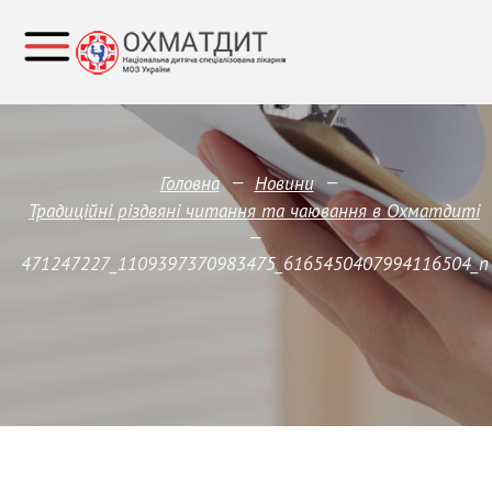
—
—
Головна
Новини
Традиційні різдвяні читання та чаювання в Охматдиті
—
471247227_1109397370983475_6165450407994116504_n