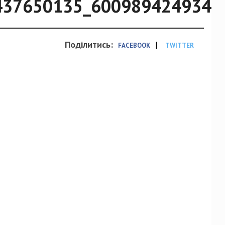
437650135_6009894249345
Поділитись:
|
FACEBOOK
TWITTER