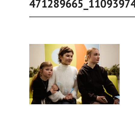
471289665_1109397