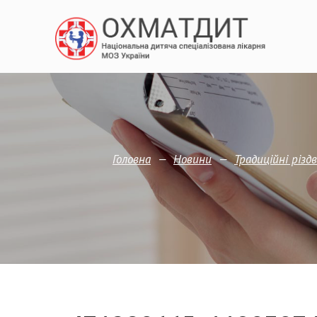
—
—
Головна
Новини
Традиційні різ