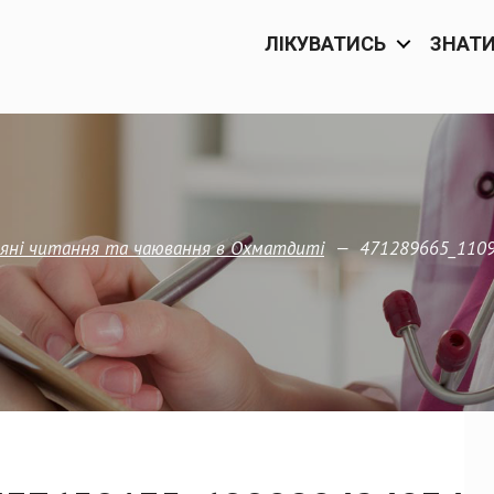
ЛІКУВАТИСЬ
ЗНАТ
—
471289665_110
двяні читання та чаювання в Охматдиті