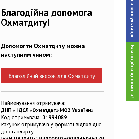
Записатися на консультацiю
549189_n
Благодійна допомога
Охматдиту!
Допомогти Охматдиту можна
Благодійна допомога!
наступним чином:
Благодійний внесок для Охматдиту
Найменування отримувача:
ДНП «НДСЛ «Охматдит» МОЗ України»
Код отримувача:
01994089
Рахунок отримувача у форматі відповідно
до стандарту:
IBAN
UA283052990000026004045036179