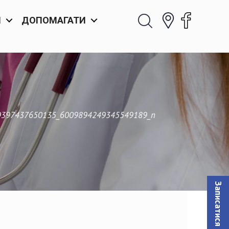
И
ДОПОМАГАТИ
9397437650135_6009894249345549189_n