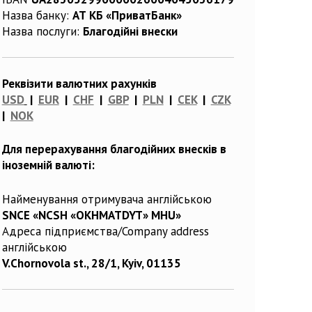
Назва банку:
АТ КБ «ПриватБанк»
Назва послуги:
Благодійні внески
Реквізити валютних рахунків
USD
|
EUR
|
CHF
|
GBP
|
PLN
|
CEK
|
CZK
|
NOK
Для перерахування благодійних внесків в
іноземній валюті:
Найменування отримувача англійською
SNCE «NCSH «OKHMATDYT» MHU»
Адреса підприємства/Company address
англійською
V.Chornovola st., 28/1, Kyiv, 01135