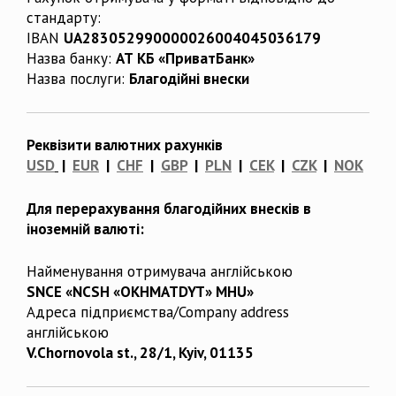
стандарту:
IBAN
UA283052990000026004045036179
Назва банку:
АТ КБ «ПриватБанк»
Назва послуги:
Благодійні внески
Реквізити валютних рахунків
USD
|
EUR
|
CHF
|
GBP
|
PLN
|
CEK
|
CZK
|
NOK
Для перерахування благодійних внесків в
іноземній валюті:
Найменування отримувача англійською
SNCE «NCSH «OKHMATDYT» MHU»
Адреса підприємства/Company address
англійською
V.Chornovola st., 28/1, Kyiv, 01135