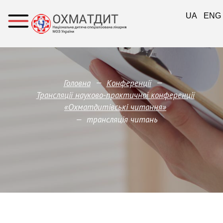
UA
ENG
—
—
Головна
Конференції
Трансляції науково-практичної конференції
«Охматдитівські читання»
—
трансляція читань