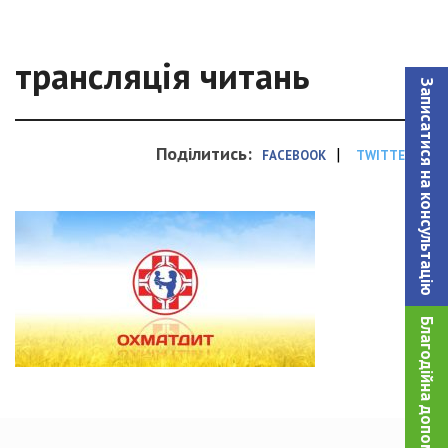
трансляція читань
Записатися на консультацiю
Поділитись:
|
FACEBOOK
TWITTER
Благодійна допомога!