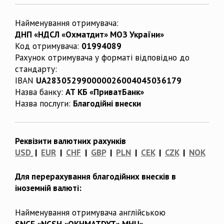
Найменування отримувача:
ДНП «НДСЛ «Охматдит» МОЗ України»
Код отримувача:
01994089
Рахунок отримувача у форматі відповідно до
стандарту:
IBAN
UA283052990000026004045036179
Назва банку:
АТ КБ «ПриватБанк»
Назва послуги:
Благодійні внески
Реквізити валютних рахунків
USD
|
EUR
|
CHF
|
GBP
|
PLN
|
CEK
|
CZK
|
NOK
Для перерахування благодійних внесків в
іноземній валюті:
Найменування отримувача англійською
SNCE «NCSH «OKHMATDYT» MHU»