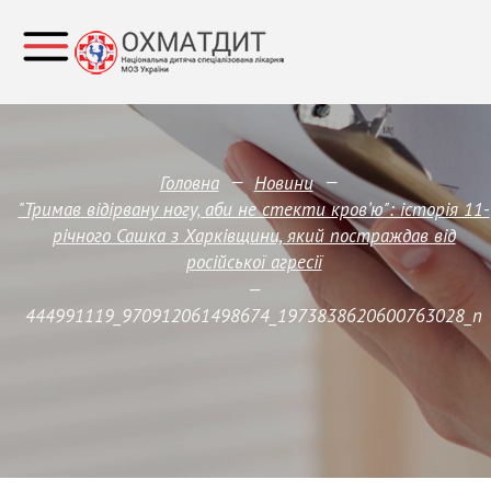
—
—
Головна
Новини
"Тримав відірвану ногу, аби не стекти кровʼю": історія 11-
річного Сашка з Харківщини, який постраждав від
російської агресії
—
444991119_970912061498674_1973838620600763028_n