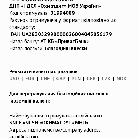
ДНП «НДСЛ «Охматдит» МОЗ України»
Код отримувача:
01994089
Рахунок отримувача у форматі відповідно до
стандарту:
IBAN
UA283052990000026004045036179
Назва банку:
АТ КБ «ПриватБанк»
Назва послуги:
Благодійні внески
Реквізити валютних рахунків
USD
|
EUR
|
CHF
|
GBP
|
PLN
|
CEK
|
CZK
|
NOK
Для перерахування благодійних внесків в
іноземній валюті:
Найменування отримувача англійською
SNCE «NCSH «OKHMATDYT» MHU»
Адреса підприємства/Company address
англійською