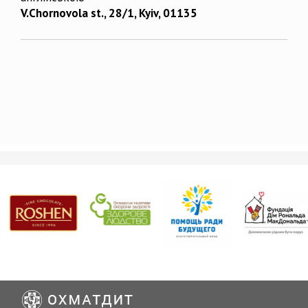
V.Chornovola st., 28/1, Kyiv, 01135