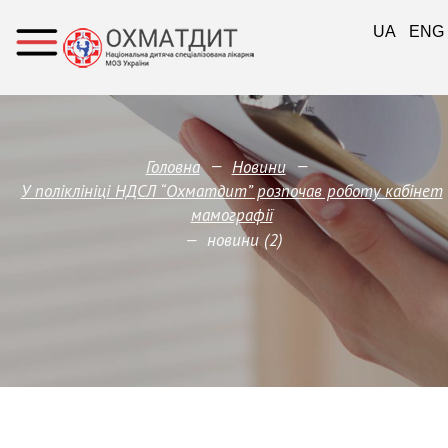
UA
ENG
—
—
Головна
Новини
У поліклініці НДСЛ “Охматдит” розпочав роботу кабінет
мамографії
—
новини (2)