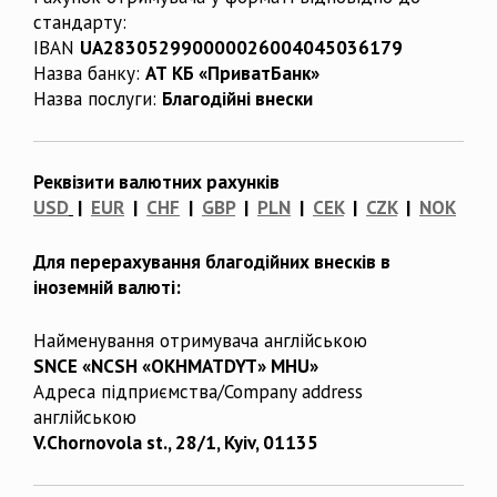
стандарту:
IBAN
UA283052990000026004045036179
Назва банку:
АТ КБ «ПриватБанк»
Назва послуги:
Благодійні внески
Реквізити валютних рахунків
USD
|
EUR
|
CHF
|
GBP
|
PLN
|
CEK
|
CZK
|
NOK
Для перерахування благодійних внесків в
іноземній валюті:
Найменування отримувача англійською
SNCE «NCSH «OKHMATDYT» MHU»
Адреса підприємства/Company address
англійською
V.Chornovola st., 28/1, Kyiv, 01135