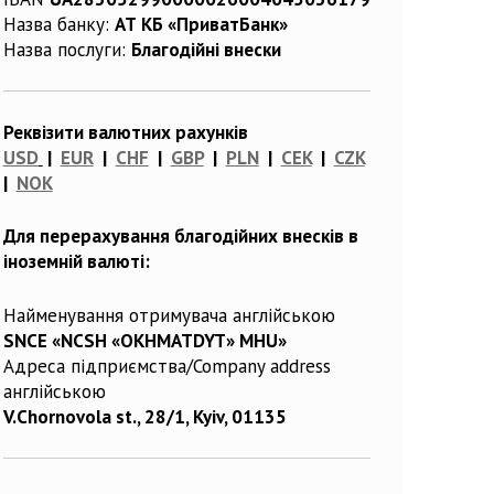
Назва банку:
АТ КБ «ПриватБанк»
Назва послуги:
Благодійні внески
Реквізити валютних рахунків
USD
|
EUR
|
CHF
|
GBP
|
PLN
|
CEK
|
CZK
|
NOK
Для перерахування благодійних внесків в
іноземній валюті:
Найменування отримувача англійською
SNCE «NCSH «OKHMATDYT» MHU»
Адреса підприємства/Company address
англійською
V.Chornovola st., 28/1, Kyiv, 01135