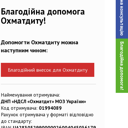
Записатися на консультацiю
Благодійна допомога
Охматдиту!
Допомогти Охматдиту можна
Благодійна допомога!
наступним чином:
Благодійний внесок для Охматдиту
Найменування отримувача:
ДНП «НДСЛ «Охматдит» МОЗ України»
Код отримувача:
01994089
Рахунок отримувача у форматі відповідно
до стандарту:
IBAN
UA283052990000026004045036179