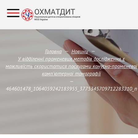
—
—
Головна
Новини
У відділенні променевих методів дослідження є
можливість скористатися послугами конусно-променевої
комп'ютерної томографії
—
464601478_1064059242183955_3775345709712283210_n