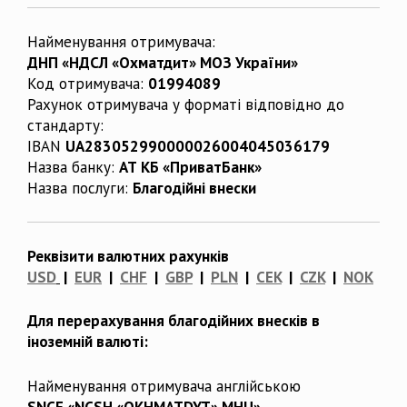
Найменування отримувача:
ДНП «НДСЛ «Охматдит» МОЗ України»
Код отримувача:
01994089
Рахунок отримувача у форматі відповідно до
стандарту:
IBAN
UA283052990000026004045036179
Назва банку:
АТ КБ «ПриватБанк»
Назва послуги:
Благодійні внески
Реквізити валютних рахунків
USD
|
EUR
|
CHF
|
GBP
|
PLN
|
CEK
|
CZK
|
NOK
Для перерахування благодійних внесків в
іноземній валюті:
Найменування отримувача англійською
SNCE «NCSH «OKHMATDYT» MHU»