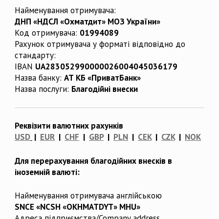
Найменування отримувача:
ДНП «НДСЛ «Охматдит» МОЗ України»
Код отримувача:
01994089
Рахунок отримувача у форматі відповідно до
стандарту:
IBAN
UA283052990000026004045036179
Назва банку:
АТ КБ «ПриватБанк»
Назва послуги:
Благодійні внески
Реквізити валютних рахунків
USD
|
EUR
|
CHF
|
GBP
|
PLN
|
CEK
|
CZK
|
NOK
Для перерахування благодійних внесків в
іноземній валюті:
Найменування отримувача англійською
SNCE «NCSH «OKHMATDYT» MHU»
Адреса підприємства/Company address