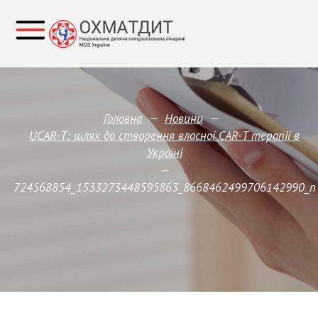
—
—
Головна
Новини
UCAR-T: шлях до створення власної CAR-T терапії в
Україні
—
724568854_1533273448595863_8668462499706142990_n