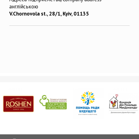
англійською
V.Chornovola st., 28/1, Kyiv, 01135