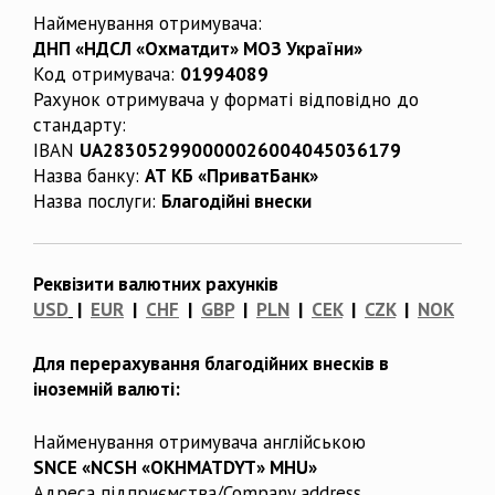
Найменування отримувача:
ДНП «НДСЛ «Охматдит» МОЗ України»
Код отримувача:
01994089
Рахунок отримувача у форматі відповідно до
стандарту:
IBAN
UA283052990000026004045036179
Назва банку:
АТ КБ «ПриватБанк»
Назва послуги:
Благодійні внески
Реквізити валютних рахунків
USD
|
EUR
|
CHF
|
GBP
|
PLN
|
CEK
|
CZK
|
NOK
Для перерахування благодійних внесків в
іноземній валюті:
Найменування отримувача англійською
SNCE «NCSH «OKHMATDYT» MHU»
Адреса підприємства/Company address