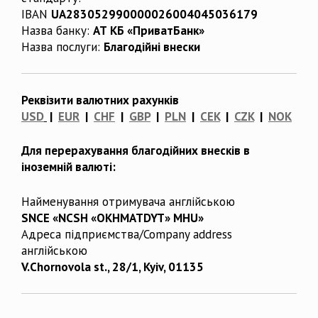
IBAN
UA283052990000026004045036179
Назва банку:
АТ КБ «ПриватБанк»
Назва послуги:
Благодійні внески
Реквізити валютних рахунків
USD
|
EUR
|
CHF
|
GBP
|
PLN
|
CEK
|
CZK
|
NOK
Для перерахування благодійних внесків в
іноземній валюті:
Найменування отримувача англійською
SNCE «NCSH «OKHMATDYT» MHU»
Адреса підприємства/Company address
англійською
V.Chornovola st., 28/1, Kyiv, 01135