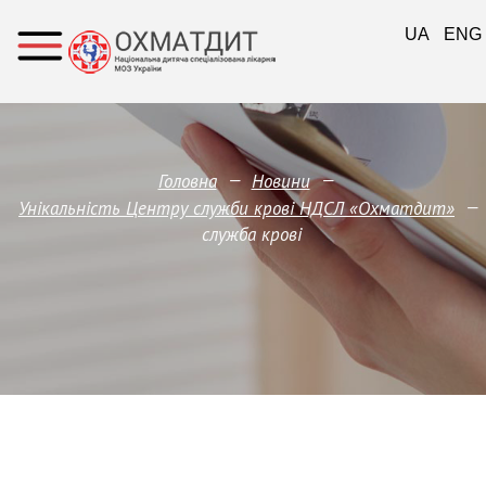
UA
ENG
—
—
Головна
Новини
—
Унікальність Центру служби крові НДСЛ «Охматдит»
служба крові