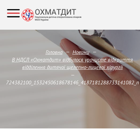
—
—
Головна
Новини
В НДСЛ «Охматдит» відбулося урочисте відкриття
відділення дитячої щелепно-лицевої хірургії
—
724382100_1532450618678146_4187181288733141082_n