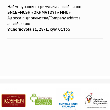
Найменування отримувача англійською
SNCE «NCSH «OKHMATDYT» MHU»
Адреса підприємства/Company address
англійською
V.Chornovola st., 28/1, Kyiv, 01135