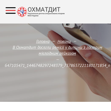
—
—
Головна
Новини
В Охматдит досягли ремісії у дитини з гострим
мієлоїдним лейкозом
—
647105471_1446748297248379_7378657221180171854_n