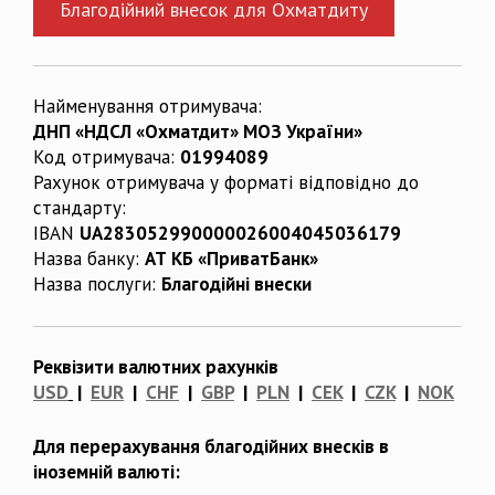
Благодійний внесок для Охматдиту
Найменування отримувача:
ДНП «НДСЛ «Охматдит» МОЗ України»
Код отримувача:
01994089
Рахунок отримувача у форматі відповідно до
стандарту:
IBAN
UA283052990000026004045036179
Назва банку:
АТ КБ «ПриватБанк»
Назва послуги:
Благодійні внески
Реквізити валютних рахунків
USD
|
EUR
|
CHF
|
GBP
|
PLN
|
CEK
|
CZK
|
NOK
Для перерахування благодійних внесків в
іноземній валюті: