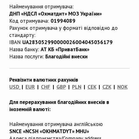
Найменування отримувача:
ДНП «НДСЛ «Охматдит» МОЗ України»
Код отримувача:
01994089
Рахунок отримувача у форматі відповідно до
стандарту:
IBAN
UA283052990000026004045036179
Назва банку:
АТ КБ «ПриватБанк»
Назва послуги:
Благодійні внески
Реквізити валютних рахунків
USD
|
EUR
|
CHF
|
GBP
|
PLN
|
CEK
|
CZK
|
NOK
Для перерахування благодійних внесків в
іноземній валюті:
Найменування отримувача англійською
SNCE «NCSH «OKHMATDYT» MHU»
Адреса підприємства/Company address