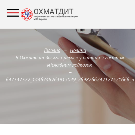
—
—
Головна
Новини
В Охматдит досягли ремісії у дитини з гострим
мієлоїдним лейкозом
—
647337372_1446748263915049_2698766242127521666_n