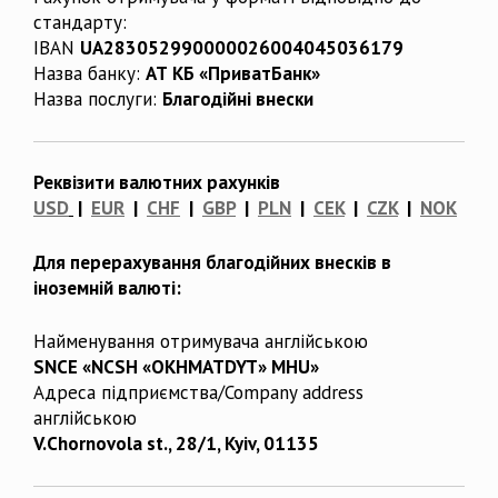
стандарту:
IBAN
UA283052990000026004045036179
Назва банку:
АТ КБ «ПриватБанк»
Назва послуги:
Благодійні внески
Реквізити валютних рахунків
USD
|
EUR
|
CHF
|
GBP
|
PLN
|
CEK
|
CZK
|
NOK
Для перерахування благодійних внесків в
іноземній валюті:
Найменування отримувача англійською
SNCE «NCSH «OKHMATDYT» MHU»
Адреса підприємства/Company address
англійською
V.Chornovola st., 28/1, Kyiv, 01135