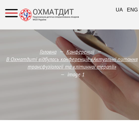
UA
ENG
—
—
Головна
Конференції
В Охматдиті відбулась конференція «Актуальні питання
трансфузіології та клітинної терапії»
—
image 1