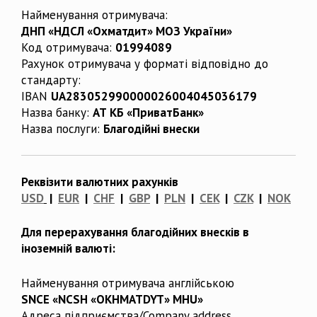
Найменування отримувача:
ДНП «НДСЛ «Охматдит» МОЗ України»
Код отримувача:
01994089
Рахунок отримувача у форматі відповідно до
стандарту:
IBAN
UA283052990000026004045036179
Назва банку:
АТ КБ «ПриватБанк»
Назва послуги:
Благодійні внески
Реквізити валютних рахунків
USD
|
EUR
|
CHF
|
GBP
|
PLN
|
CEK
|
CZK
|
NOK
Для перерахування благодійних внесків в
іноземній валюті:
Найменування отримувача англійською
SNCE «NCSH «OKHMATDYT» MHU»
Адреса підприємства/Company address