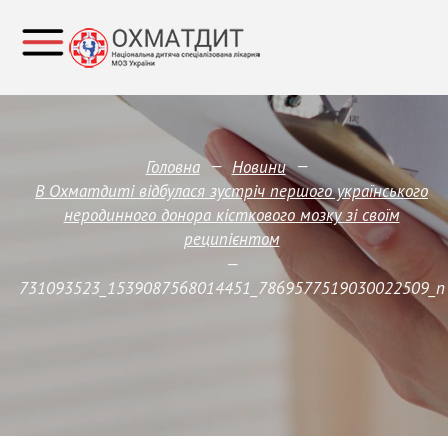
—
—
Головна
Новини
В Охматдиті відбулася зустріч першого українського
неродинного донора кісткового мозку зі своїм
реципієнтом
—
731093523_1539087568014451_7869577519030022509_n