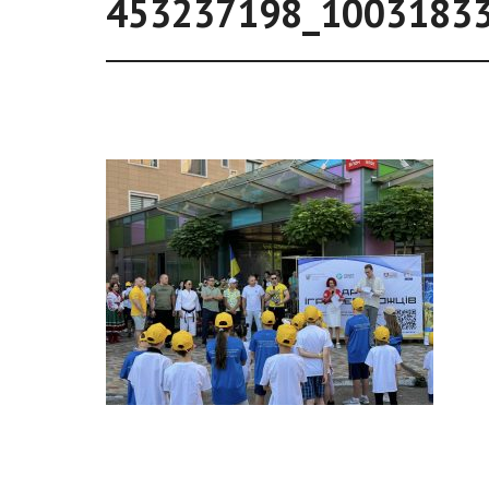
453237198_1003183