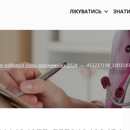
ЛІКУВАТИСЬ
ЗНАТ
—
453237198_100318
 відбулися «Ігри переможців» 2024