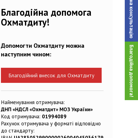
Записатися на консультацiю
366336_n
Благодійна допомога
Охматдиту!
Допомогти Охматдиту можна
Благодійна допомога!
наступним чином:
Благодійний внесок для Охматдиту
Найменування отримувача:
ДНП «НДСЛ «Охматдит» МОЗ України»
Код отримувача:
01994089
Рахунок отримувача у форматі відповідно
до стандарту:
IBAN
UA283052990000026004045036179