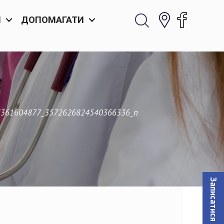
И
ДОПОМАГАТИ
3361604877_3572626824540366336_n