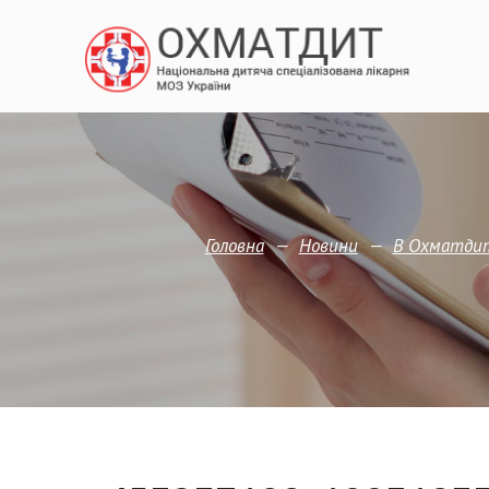
—
—
Головна
Новини
В Охматдиті