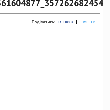
361604877_3572626824540
Поділитись:
|
FACEBOOK
TWITTER