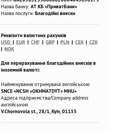
Назва банку:
АТ КБ «ПриватБанк»
Назва послуги:
Благодійні внески
Реквізити валютних рахунків
USD
|
EUR
|
CHF
|
GBP
|
PLN
|
CEK
|
CZK
|
NOK
Для перерахування благодійних внесків в
іноземній валюті:
Найменування отримувача англійською
SNCE «NCSH «OKHMATDYT» MHU»
Адреса підприємства/Company address
англійською
V.Chornovola st., 28/1, Kyiv, 01135