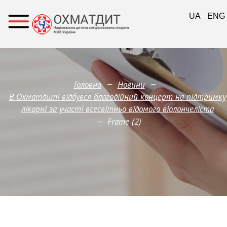
UA
ENG
—
—
Головна
Новини
В Охматдиті відбувся благодійний концерт на підтримку
лікарні за участі всесвітньо відомого віолончеліста
—
Frame (2)