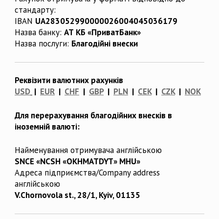
стандарту:
IBAN
UA283052990000026004045036179
Назва банку:
АТ КБ «ПриватБанк»
Назва послуги:
Благодійні внески
Реквізити валютних рахунків
USD
|
EUR
|
CHF
|
GBP
|
PLN
|
CEK
|
CZK
|
NOK
Для перерахування благодійних внесків в
іноземній валюті:
Найменування отримувача англійською
SNCE «NCSH «OKHMATDYT» MHU»
Адреса підприємства/Company address
англійською
V.Chornovola st., 28/1, Kyiv, 01135