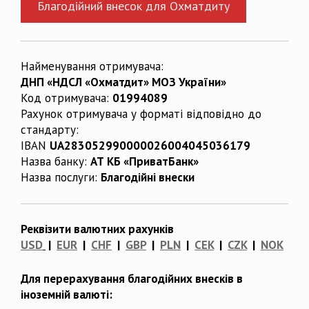
Благодійний внесок для Охматдиту
Найменування отримувача:
ДНП «НДСЛ «Охматдит» МОЗ України»
Код отримувача:
01994089
Рахунок отримувача у форматі відповідно до
стандарту:
IBAN
UA283052990000026004045036179
Назва банку:
АТ КБ «ПриватБанк»
Назва послуги:
Благодійні внески
Реквізити валютних рахунків
USD
|
EUR
|
CHF
|
GBP
|
PLN
|
CEK
|
CZK
|
NOK
Для перерахування благодійних внесків в
іноземній валюті: