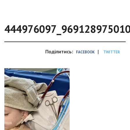
444976097_96912897501
Поділитись:
|
FACEBOOK
TWITTER