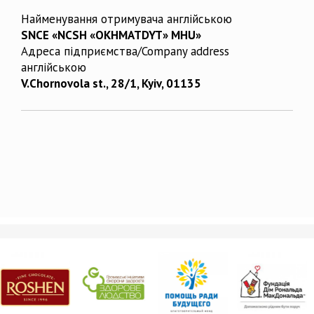
Найменування отримувача англійською
SNCE «NCSH «OKHMATDYT» MHU»
Адреса підприємства/Company address
англійською
V.Chornovola st., 28/1, Kyiv, 01135