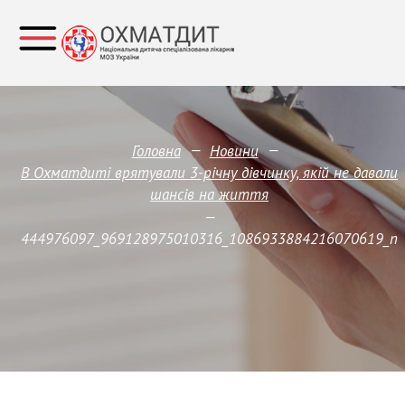
—
—
Головна
Новини
В Охматдиті врятували 3-річну дівчинку, якій не давали
шансів на життя
—
444976097_969128975010316_1086933884216070619_n