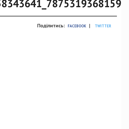
58343641_78753193681591
Поділитись:
|
FACEBOOK
TWITTER