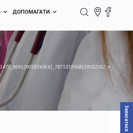
И
ДОПОМАГАТИ
1475_969129058343641_7875319368159102502_n