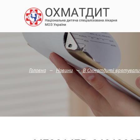
—
—
Головна
Новини
В Охматдиті врятували 3