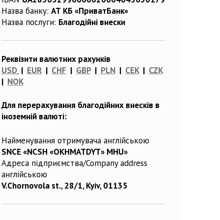
Назва банку:
АТ КБ «ПриватБанк»
Назва послуги:
Благодійні внески
Реквізити валютних рахунків
USD
|
EUR
|
CHF
|
GBP
|
PLN
|
CEK
|
CZK
|
NOK
Для перерахування благодійних внесків в
іноземній валюті:
Найменування отримувача англійською
SNCE «NCSH «OKHMATDYT» MHU»
Адреса підприємства/Company address
англійською
V.Chornovola st., 28/1, Kyiv, 01135