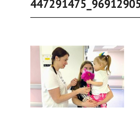
447291475_9691290