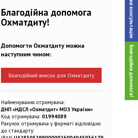
Записатися на консультацiю
02502_n
Благодійна допомога
Охматдиту!
Допомогти Охматдиту можна
Благодійна допомога!
наступним чином:
Благодійний внесок для Охматдиту
Найменування отримувача:
ДНП «НДСЛ «Охматдит» МОЗ України»
Код отримувача:
01994089
Рахунок отримувача у форматі відповідно
до стандарту:
IBAN
UA283052990000026004045036179