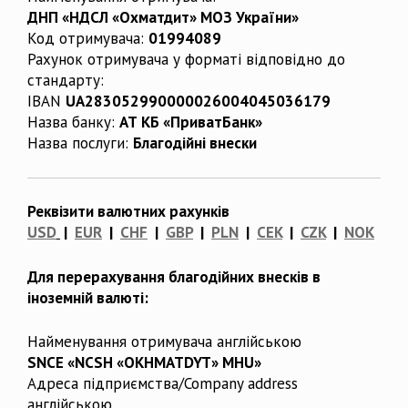
ДНП «НДСЛ «Охматдит» МОЗ України»
Код отримувача:
01994089
Рахунок отримувача у форматі відповідно до
стандарту:
IBAN
UA283052990000026004045036179
Назва банку:
АТ КБ «ПриватБанк»
Назва послуги:
Благодійні внески
Реквізити валютних рахунків
USD
|
EUR
|
CHF
|
GBP
|
PLN
|
CEK
|
CZK
|
NOK
Для перерахування благодійних внесків в
іноземній валюті:
Найменування отримувача англійською
SNCE «NCSH «OKHMATDYT» MHU»
Адреса підприємства/Company address
англійською