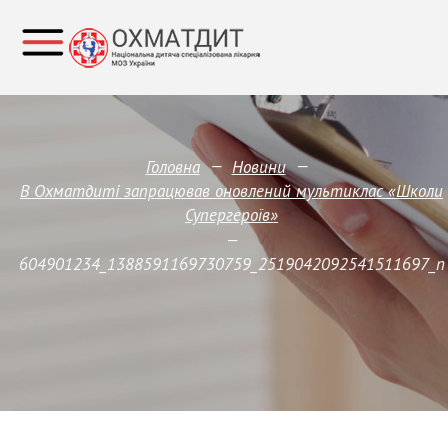
—
—
Головна
Новини
В Охматдиті запрацював оновлений мультиклас «Школи
Супергероїв»
—
604901234_1388591169730759_2519042092541511697_n