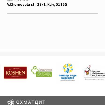
V.Chornovola st., 28/1, Kyiv, 01135