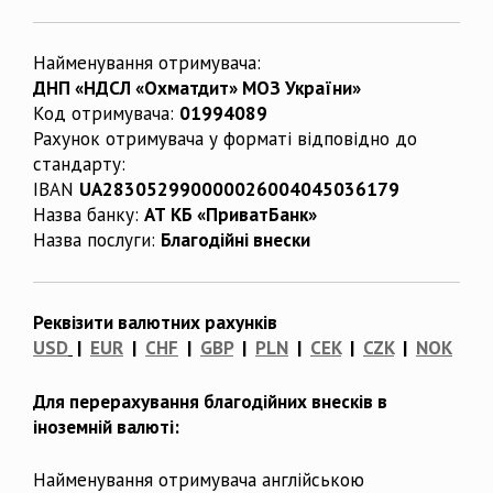
Найменування отримувача:
ДНП «НДСЛ «Охматдит» МОЗ України»
Код отримувача:
01994089
Рахунок отримувача у форматі відповідно до
стандарту:
IBAN
UA283052990000026004045036179
Назва банку:
АТ КБ «ПриватБанк»
Назва послуги:
Благодійні внески
Реквізити валютних рахунків
USD
|
EUR
|
CHF
|
GBP
|
PLN
|
CEK
|
CZK
|
NOK
Для перерахування благодійних внесків в
іноземній валюті:
Найменування отримувача англійською