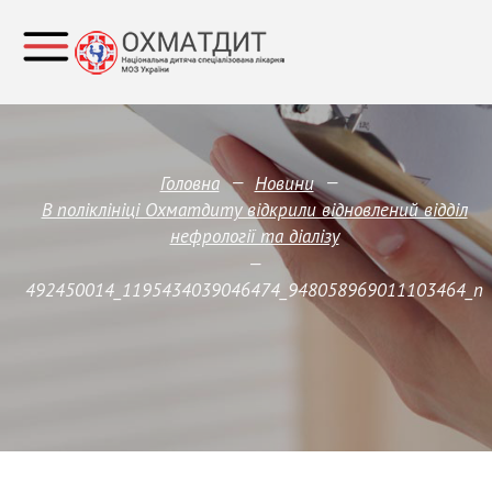
—
—
Головна
Новини
В поліклініці Охматдиту відкрили відновлений відділ
нефрології та діалізу
—
492450014_1195434039046474_948058969011103464_n