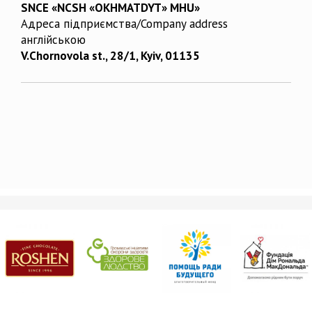
SNCE «NCSH «OKHMATDYT» MHU»
Адреса підприємства/Company address
англійською
V.Chornovola st., 28/1, Kyiv, 01135