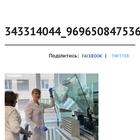
343314044_96965084753
Поділитись:
|
FACEBOOK
TWITTER