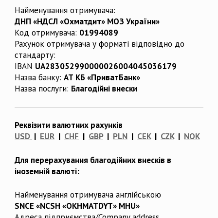
Найменування отримувача:
ДНП «НДСЛ «Охматдит» МОЗ України»
Код отримувача:
01994089
Рахунок отримувача у форматі відповідно до
стандарту:
IBAN
UA283052990000026004045036179
Назва банку:
АТ КБ «ПриватБанк»
Назва послуги:
Благодійні внески
Реквізити валютних рахунків
USD
|
EUR
|
CHF
|
GBP
|
PLN
|
CEK
|
CZK
|
NOK
Для перерахування благодійних внесків в
іноземній валюті:
Найменування отримувача англійською
SNCE «NCSH «OKHMATDYT» MHU»
Адреса підприємства/Company address