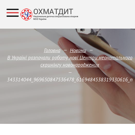
—
—
Головна
Новини
В Україні розпочали роботу нові Центри неонатального
скринінгу новонароджених
—
343314044_969650847536478_6169484538319330616_n