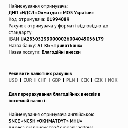
Найменування отримувача:
ДНП «НДСЛ «Охматдит» МОЗ України»
Код отримувача:
01994089
Рахунок отримувача у форматі відповідно до
стандарту:
IBAN
UA283052990000026004045036179
Назва банку:
АТ КБ «ПриватБанк»
Назва послуги:
Благодійні внески
Реквізити валютних рахунків
USD
|
EUR
|
CHF
|
GBP
|
PLN
|
CEK
|
CZK
|
NOK
Для перерахування благодійних внесків в
іноземній валюті:
Найменування отримувача англійською
SNCE «NCSH «OKHMATDYT» MHU»
Адреса підприємства/Company address