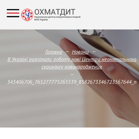
—
—
Головна
Новини
В Україні розпочали роботу нові Центри неонатального
скринінгу новонароджених
—
343406706_765277775265539_8582673346723567644_n