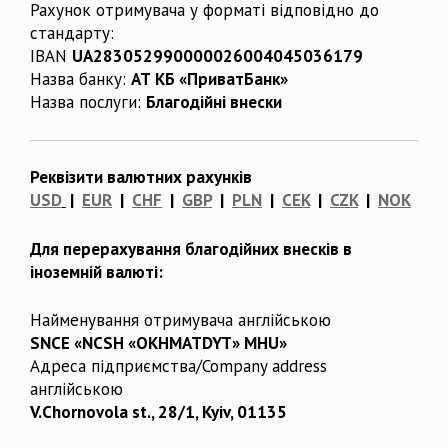
Рахунок отримувача у форматі відповідно до
стандарту:
IBAN
UA283052990000026004045036179
Назва банку:
АТ КБ «ПриватБанк»
Назва послуги:
Благодійні внески
Реквізити валютних рахунків
USD
|
EUR
|
CHF
|
GBP
|
PLN
|
CEK
|
CZK
|
NOK
Для перерахування благодійних внесків в
іноземній валюті:
Найменування отримувача англійською
SNCE «NCSH «OKHMATDYT» MHU»
Адреса підприємства/Company address
англійською
V.Chornovola st., 28/1, Kyiv, 01135