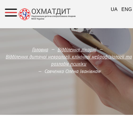
UA
ENG
—
—
Головна
Відділення лікарні
Відділення дитячої неврології, клінічної нейрофізіології та
розладів психіки
—
Савченко Олена Іванівнаw