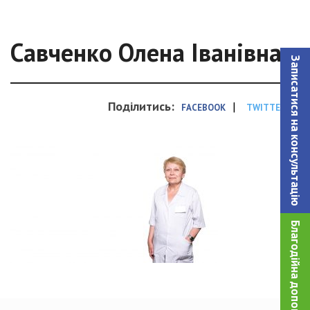
Савченко Олена Іванівнаw
Записатися на консультацiю
Поділитись:
|
FACEBOOK
TWITTER
Благодійна допомога!