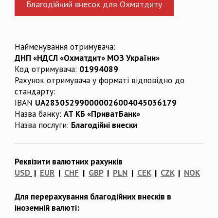
Благодійний внесок для Охматдиту
Найменування отримувача:
ДНП «НДСЛ «Охматдит» МОЗ України»
Код отримувача:
01994089
Рахунок отримувача у форматі відповідно до
стандарту:
IBAN
UA283052990000026004045036179
Назва банку:
АТ КБ «ПриватБанк»
Назва послуги:
Благодійні внески
Реквізити валютних рахунків
USD
|
EUR
|
CHF
|
GBP
|
PLN
|
CEK
|
CZK
|
NOK
Для перерахування благодійних внесків в
іноземній валюті: