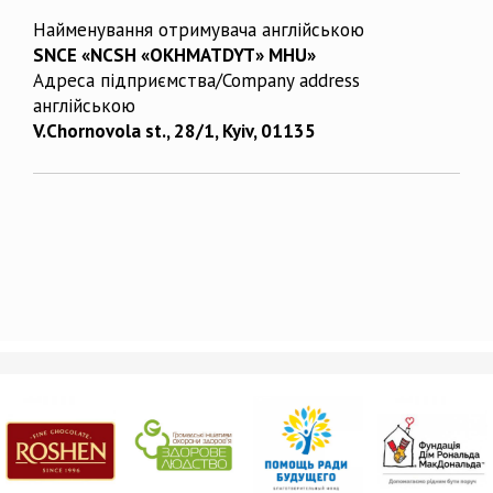
Найменування отримувача англійською
SNCE «NCSH «OKHMATDYT» MHU»
Адреса підприємства/Company address
англійською
V.Chornovola st., 28/1, Kyiv, 01135