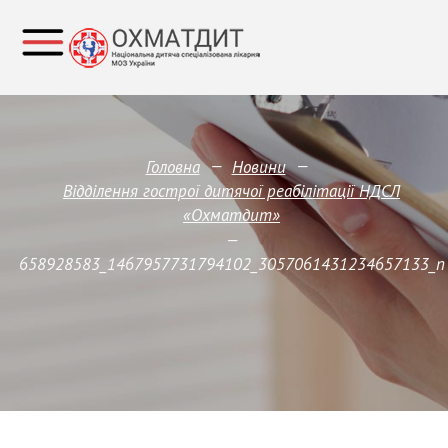
—
—
Головна
Новини
Відділення гострої дитячої реабілітації НДСЛ
«Охматдит»
—
658928583_1467957731794102_3057061431234657133_n