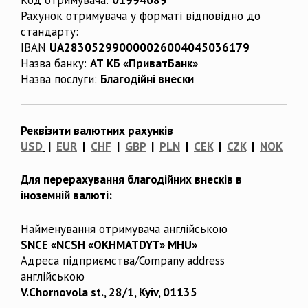
Рахунок отримувача у форматі відповідно до
стандарту:
IBAN
UA283052990000026004045036179
Назва банку:
АТ КБ «ПриватБанк»
Назва послуги:
Благодійні внески
Реквізити валютних рахунків
USD
|
EUR
|
CHF
|
GBP
|
PLN
|
CEK
|
CZK
|
NOK
Для перерахування благодійних внесків в
іноземній валюті:
Найменування отримувача англійською
SNCE «NCSH «OKHMATDYT» MHU»
Адреса підприємства/Company address
англійською
V.Chornovola st., 28/1, Kyiv, 01135