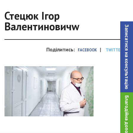
Стецюк Ігор
Валентиновичw
Записатися на консультацiю
Поділитись:
|
FACEBOOK
TWITTER
Благодійна допомога!