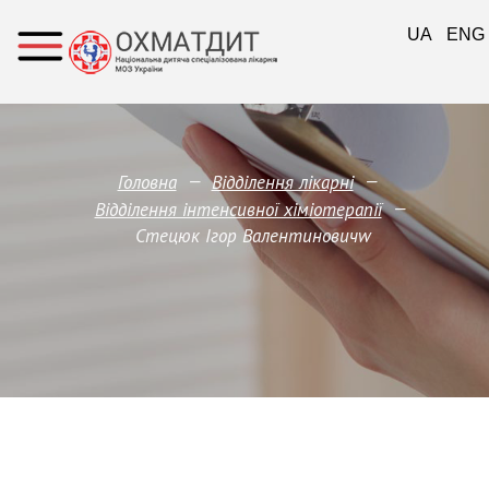
UA
ENG
—
—
Головна
Відділення лікарні
—
Відділення інтенсивної хіміотерапії
Стецюк Ігор Валентиновичw