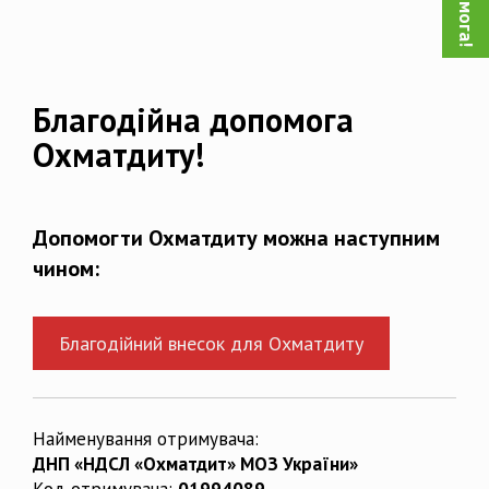
Благодійна допомога
Охматдиту!
Допомогти Охматдиту можна наступним
чином:
Благодійний внесок для Охматдиту
Найменування отримувача:
ДНП «НДСЛ «Охматдит» МОЗ України»
Код отримувача:
01994089