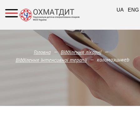
UA
ENG
—
—
Головна
Відділення лікарні
—
коломоэцьweb
Відділення інтенсивної терапії