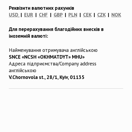
Реквізити валютних рахунків
USD
|
EUR
|
CHF
|
GBP
|
PLN
|
CEK
|
CZK
|
NOK
Для перерахування благодійних внесків в
іноземній валюті:
Найменування отримувача англійською
SNCE «NCSH «OKHMATDYT» MHU»
Адреса підприємства/Company address
англійською
V.Chornovola st., 28/1, Kyiv, 01135