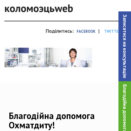
коломоэцьweb
Записатися на консультацiю
Поділитись:
|
FACEBOOK
TWITTER
Благодійна допомога!
Благодійна допомога
Охматдиту!