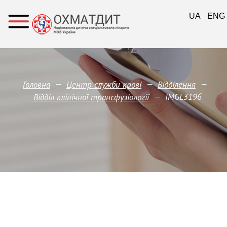
UA
ENG
—
—
—
Головна
Центр служби крові
Відділення
—
IMGL3196
Відділ клінічної трансфузіології