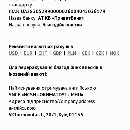
стандарту:
IBAN
UA283052990000026004045036179
Назва банку:
АТ КБ «ПриватБанк»
Назва послуги:
Благодійні внески
Реквізити валютних рахунків
USD
|
EUR
|
CHF
|
GBP
|
PLN
|
CEK
|
CZK
|
NOK
Для перерахування благодійних внесків в
іноземній валюті:
Найменування отримувача англійською
SNCE «NCSH «OKHMATDYT» MHU»
Адреса підприємства/Company address
англійською
V.Chornovola st., 28/1, Kyiv, 01135