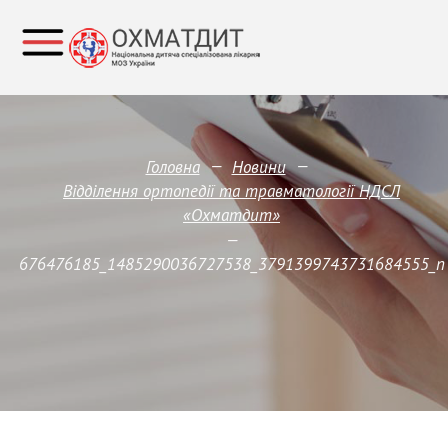
—
—
Головна
Новини
Відділення ортопедії та травматології НДСЛ
«Охматдит»
—
676476185_1485290036727538_3791399743731684555_n