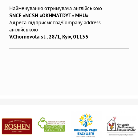
Найменування отримувача англійською
SNCE «NCSH «OKHMATDYT» MHU»
Адреса підприємства/Company address
англійською
V.Chornovola st., 28/1, Kyiv, 01135