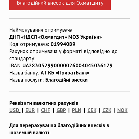
Благодійний внесок для Охматдиту
Найменування отримувача:
ДНП «НДСЛ «Охматдит» МОЗ України»
Код отримувача:
01994089
Рахунок отримувача у форматі відповідно до
стандарту:
IBAN
UA283052990000026004045036179
Назва банку:
АТ КБ «ПриватБанк»
Назва послуги:
Благодійні внески
Реквізити валютних рахунків
USD
|
EUR
|
CHF
|
GBP
|
PLN
|
CEK
|
CZK
|
NOK
Для перерахування благодійних внесків в
іноземній валюті: